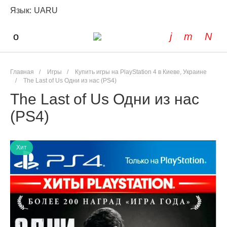
Язык:
UA
RU
Главная
/
Игры
/
Купить игры на PlayStation 4 в Киеве, Украине
/
The Last of Us Одни из нас (PS4)
The Last of Us Одни из нас
(PS4)
Хит