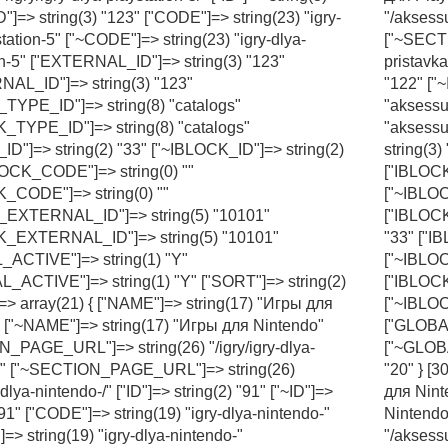
D"]=> string(3) "123" ["CODE"]=> string(23) "igry-
"/aksess
tation-5" ["~CODE"]=> string(23) "igry-dlya-
["~SECTI
on-5" ["EXTERNAL_ID"]=> string(3) "123"
pristavka
AL_ID"]=> string(3) "123"
"122" ["~
TYPE_ID"]=> string(8) "catalogs"
"aksessu
_TYPE_ID"]=> string(8) "catalogs"
"aksessu
ID"]=> string(2) "33" ["~IBLOCK_ID"]=> string(2)
string(3
LOCK_CODE"]=> string(0) ""
["IBLOCK
_CODE"]=> string(0) ""
["~IBLOC
_EXTERNAL_ID"]=> string(5) "10101"
["IBLOCK
K_EXTERNAL_ID"]=> string(5) "10101"
"33" ["I
ACTIVE"]=> string(1) "Y"
["~IBLOC
_ACTIVE"]=> string(1) "Y" ["SORT"]=> string(2)
["IBLOC
]=> array(21) { ["NAME"]=> string(17) "Игры для
["~IBLO
 ["~NAME"]=> string(17) "Игры для Nintendo"
["GLOBAL
_PAGE_URL"]=> string(26) "/igry/igry-dlya-
["~GLOBA
-/" ["~SECTION_PAGE_URL"]=> string(26)
"20" } [
y-dlya-nintendo-/" ["ID"]=> string(2) "91" ["~ID"]=>
для Nint
"91" ["CODE"]=> string(19) "igry-dlya-nintendo-"
Nintend
=> string(19) "igry-dlya-nintendo-"
"/aksess