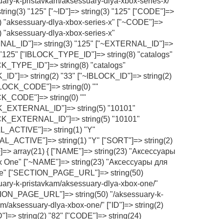
uary-k-pristavkam/aksessuary-dlya-xbox-series-x/"
string(3) "125" ["~ID"]=> string(3) "125" ["CODE"]=>
9) "aksessuary-dlya-xbox-series-x" ["~CODE"]=>
9) "aksessuary-dlya-xbox-series-x"
NAL_ID"]=> string(3) "125" ["~EXTERNAL_ID"]=>
) "125" ["IBLOCK_TYPE_ID"]=> string(8) "catalogs"
K_TYPE_ID"]=> string(8) "catalogs"
_ID"]=> string(2) "33" ["~IBLOCK_ID"]=> string(2)
BLOCK_CODE"]=> string(0) ""
K_CODE"]=> string(0) ""
K_EXTERNAL_ID"]=> string(5) "10101"
CK_EXTERNAL_ID"]=> string(5) "10101"
_ACTIVE"]=> string(1) "Y"
L_ACTIVE"]=> string(1) "Y" ["SORT"]=> string(2)
50]=> array(21) { ["NAME"]=> string(23) "Аксессуары
 One" ["~NAME"]=> string(23) "Аксессуары для
e" ["SECTION_PAGE_URL"]=> string(50)
uary-k-pristavkam/aksessuary-dlya-xbox-one/"
ON_PAGE_URL"]=> string(50) "/aksessuary-k-
m/aksessuary-dlya-xbox-one/" ["ID"]=> string(2)
D"]=> string(2) "82" ["CODE"]=> string(24)