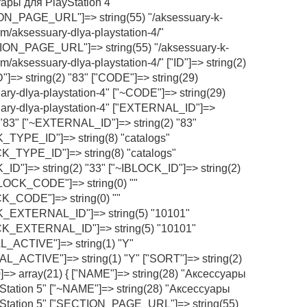
ары для PlayStation 4"
N_PAGE_URL"]=> string(55) "/aksessuary-k-
am/aksessuary-dlya-playstation-4/"
ON_PAGE_URL"]=> string(55) "/aksessuary-k-
m/aksessuary-dlya-playstation-4/" ["ID"]=> string(2)
D"]=> string(2) "83" ["CODE"]=> string(29)
ary-dlya-playstation-4" ["~CODE"]=> string(29)
ary-dlya-playstation-4" ["EXTERNAL_ID"]=>
) "83" ["~EXTERNAL_ID"]=> string(2) "83"
_TYPE_ID"]=> string(8) "catalogs"
K_TYPE_ID"]=> string(8) "catalogs"
_ID"]=> string(2) "33" ["~IBLOCK_ID"]=> string(2)
BLOCK_CODE"]=> string(0) ""
K_CODE"]=> string(0) ""
K_EXTERNAL_ID"]=> string(5) "10101"
CK_EXTERNAL_ID"]=> string(5) "10101"
_ACTIVE"]=> string(1) "Y"
L_ACTIVE"]=> string(1) "Y" ["SORT"]=> string(2)
20]=> array(21) { ["NAME"]=> string(28) "Аксессуары
Station 5" ["~NAME"]=> string(28) "Аксессуары
Station 5" ["SECTION_PAGE_URL"]=> string(55)