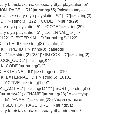
uary-k-pristavkam/aksessuary-dlya-playstation-5/"
ON_PAGE_URL"]=> string(55) "/aksessuary-k-
m/aksessuary-dlya-playstation-5/" ["ID"]=> string(3)
ID"]=> string(3) "122" ["CODE"]=> string(29)
ary-dlya-playstation-5" ["~CODE"]=> string(29)
ary-dlya-playstation-5" ["EXTERNAL_ID"]=>
) "122" ["~EXTERNAL_ID"]=> string(3) "122"
_TYPE_ID"]=> string(8) "catalogs"
K_TYPE_ID"]=> string(8) "catalogs"
_ID"]=> string(2) "33" ["~IBLOCK_ID"]=> string(2)
BLOCK_CODE"]=> string(0) ""
K_CODE"]=> string(0) ""
K_EXTERNAL_ID"]=> string(5) "10101"
CK_EXTERNAL_ID"]=> string(5) "10101"
_ACTIVE"]=> string(1) "Y"
L_ACTIVE"]=> string(1) "Y" ["SORT"]=> string(2)
30]=> array(21) { ["NAME"]=> string(23) "Аксессуары
endo" ["~NAME"]=> string(23) "Аксессуары для
o" ["SECTION_PAGE_URL"]=> string(51)
uary-k-pristavkam/aksessuary-dlya-nintendo-/"