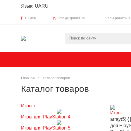
Язык:
UA
RU
г. Киев
info@i-gamer.ua
Часы работы:
Главная
/
Каталог товаров
Каталог товаров
Игры
Игры
Игры для PlayStation 4
array(5) {
для PlayS
Игры для PlayStation 5