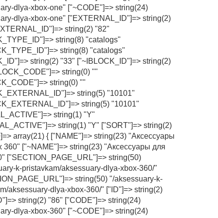
ary-dlya-xbox-one" ["~CODE"]=> string(24)
ary-dlya-xbox-one" ["EXTERNAL_ID"]=> string(2)
EXTERNAL_ID"]=> string(2) "82"
_TYPE_ID"]=> string(8) "catalogs"
K_TYPE_ID"]=> string(8) "catalogs"
_ID"]=> string(2) "33" ["~IBLOCK_ID"]=> string(2)
BLOCK_CODE"]=> string(0) ""
K_CODE"]=> string(0) ""
K_EXTERNAL_ID"]=> string(5) "10101"
CK_EXTERNAL_ID"]=> string(5) "10101"
_ACTIVE"]=> string(1) "Y"
L_ACTIVE"]=> string(1) "Y" ["SORT"]=> string(2)
60]=> array(21) { ["NAME"]=> string(23) "Аксессуары
 360" ["~NAME"]=> string(23) "Аксессуары для
0" ["SECTION_PAGE_URL"]=> string(50)
uary-k-pristavkam/aksessuary-dlya-xbox-360/"
ON_PAGE_URL"]=> string(50) "/aksessuary-k-
m/aksessuary-dlya-xbox-360/" ["ID"]=> string(2)
D"]=> string(2) "86" ["CODE"]=> string(24)
ary-dlya-xbox-360" ["~CODE"]=> string(24)