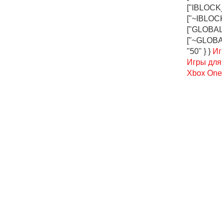
["IBLOCK
["~IBLOC
["GLOBAL_
["~GLOBAL
"50" } }
Иг
Игры для
Xbox One