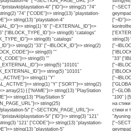
ki/playstation-4/" ["~SECTION_PAGE_URL"]=>
string(46
"/pristavki/playstation-4/" ["ID"]=> string(2) "74"
["~SECTI
string(2) "74" ["CODE"]=> string(13) "playstation-
geympadov
"]=> string(13) "playstation-4"
["~ID"]=>
AL_ID"]=> string(1) "6" ["~EXTERNAL_ID"]=>
kontrolfr
 "6" ["IBLOCK_TYPE_ID"]=> string(8) "catalogs"
["EXTER
_TYPE_ID"]=> string(8) "catalogs"
string(3
ID"]=> string(2) "33" ["~IBLOCK_ID"]=> string(2)
["~IBLOC
LOCK_CODE"]=> string(0) ""
["IBLOCK
_CODE"]=> string(0) ""
"33" ["I
_EXTERNAL_ID"]=> string(5) "10101"
["~IBLOC
K_EXTERNAL_ID"]=> string(5) "10101"
["IBLOC
ACTIVE"]=> string(1) "Y"
["~IBLO
_ACTIVE"]=> string(1) "Y" ["SORT"]=> string(2)
["GLOBAL
]=> array(21) { ["NAME"]=> string(13) "PlayStation
["~GLOBA
E"]=> string(13) "PlayStation 5"
"100" } 
N_PAGE_URL"]=> string(25)
на стики
ki/playstation-5/" ["~SECTION_PAGE_URL"]=>
стики и
 "/pristavki/playstation-5/" ["ID"]=> string(3) "121"
"/tyuning
string(3) "121" ["CODE"]=> string(13) "playstation-
["~SECTI
"]=> string(13) "playstation-5"
geympadov