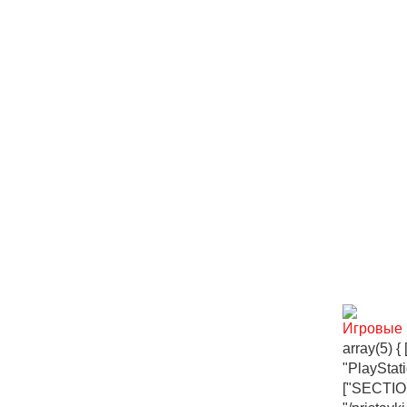
Игровые 
array(5) {
"PlayStat
["SECTIO