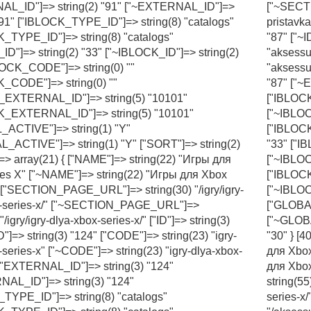
AL_ID"]=> string(2) "91" ["~EXTERNAL_ID"]=>
["~SECTI
 "91" ["IBLOCK_TYPE_ID"]=> string(8) "catalogs"
pristavka
_TYPE_ID"]=> string(8) "catalogs"
"87" ["~I
ID"]=> string(2) "33" ["~IBLOCK_ID"]=> string(2)
"aksessu
LOCK_CODE"]=> string(0) ""
"aksessu
_CODE"]=> string(0) ""
"87" ["~
_EXTERNAL_ID"]=> string(5) "10101"
["IBLOCK
K_EXTERNAL_ID"]=> string(5) "10101"
["~IBLOC
ACTIVE"]=> string(1) "Y"
["IBLOCK
_ACTIVE"]=> string(1) "Y" ["SORT"]=> string(2)
"33" ["I
]=> array(21) { ["NAME"]=> string(22) "Игры для
["~IBLOC
es X" ["~NAME"]=> string(22) "Игры для Xbox
["IBLOC
 ["SECTION_PAGE_URL"]=> string(30) "/igry/igry-
["~IBLO
x-series-x/" ["~SECTION_PAGE_URL"]=>
["GLOBAL
 "/igry/igry-dlya-xbox-series-x/" ["ID"]=> string(3)
["~GLOBA
D"]=> string(3) "124" ["CODE"]=> string(23) "igry-
"30" } [
-series-x" ["~CODE"]=> string(23) "igry-dlya-xbox-
для Xbox
 ["EXTERNAL_ID"]=> string(3) "124"
для Xbo
AL_ID"]=> string(3) "124"
string(5
TYPE_ID"]=> string(8) "catalogs"
series-x