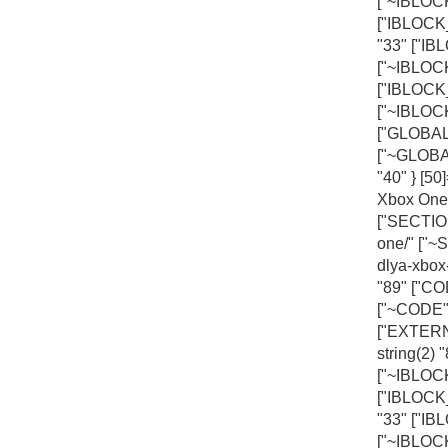
["~IBLOCK
["IBLOCK_
"33" ["IB
["~IBLOCK
["IBLOCK
["~IBLOC
["GLOBAL_
["~GLOBAL
"40" } [50
Xbox One"
["SECTION
one/" ["~
dlya-xbox-
"89" ["CO
["~CODE"]
["EXTERN
string(2)
["~IBLOCK
["IBLOCK_
"33" ["IB
["~IBLOCK