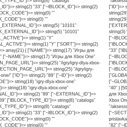
_TYPE_ID"]=> string(8) "catalogs"
"/aksess
ID"]=> string(2) "33" ["~IBLOCK_ID"]=> string(2)
["ID"]=> 
LOCK_CODE"]=> string(0) ""
string(2
_CODE"]=> string(0) ""
string(2
_EXTERNAL_ID"]=> string(5) "10101"
["EXTER
K_EXTERNAL_ID"]=> string(5) "10101"
string(3
ACTIVE"]=> string(1) "Y"
["~IBLOC
_ACTIVE"]=> string(1) "Y" ["SORT"]=> string(2)
["IBLOCK
]=> array(21) { ["NAME"]=> string(17) "Игры для
"33" ["I
 ["~NAME"]=> string(17) "Игры для Xbox One"
["~IBLOC
_PAGE_URL"]=> string(25) "/igry/igry-dlya-xbox-
["IBLOC
SECTION_PAGE_URL"]=> string(25) "/igry/igry-
["~IBLO
one/" ["ID"]=> string(2) "89" ["~ID"]=> string(2)
["GLOBAL
DE"]=> string(18) "igry-dlya-xbox-one"
["~GLOBA
=> string(18) "igry-dlya-xbox-one"
"40" } [
AL_ID"]=> string(2) "89" ["~EXTERNAL_ID"]=>
для Xbox
 "89" ["IBLOCK_TYPE_ID"]=> string(8) "catalogs"
Xbox On
_TYPE_ID"]=> string(8) "catalogs"
"/aksess
ID"]=> string(2) "33" ["~IBLOCK_ID"]=> string(2)
["~SECTI
LOCK_CODE"]=> string(0) ""
pristavka
_CODE"]=> string(0) ""
"82" ["~I