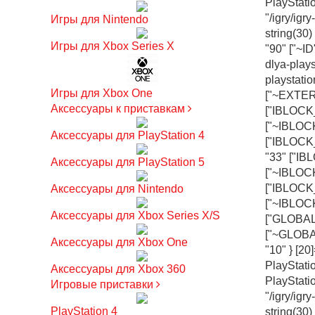
PlayStat
"/igry/ig
Игры для Nintendo
string(30) 
Игры для Xbox Series X
"90" ["~ID
dlya-plays
playstati
Игры для Xbox One
["~EXTERN
Аксессуары к приставкам
["IBLOCK_
["~IBLOCK
Аксессуары для PlayStation 4
["IBLOCK_
"33" ["IB
Аксессуары для PlayStation 5
["~IBLOCK
["IBLOCK
Аксессуары для Nintendo
["~IBLOC
Аксессуары для Xbox Series X/S
["GLOBAL_
["~GLOBAL
Аксессуары для Xbox One
"10" } [20
PlayStati
Аксессуары для Xbox 360
PlayStat
Игровые приставки
"/igry/ig
PlayStation 4
string(30) 