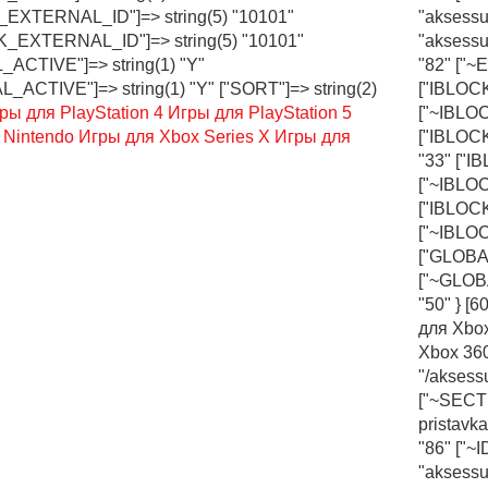
_EXTERNAL_ID"]=> string(5) "10101"
"aksessu
K_EXTERNAL_ID"]=> string(5) "10101"
"aksessu
ACTIVE"]=> string(1) "Y"
"82" ["~
_ACTIVE"]=> string(1) "Y" ["SORT"]=> string(2)
["IBLOCK
ры для PlayStation 4
Игры для PlayStation 5
["~IBLOC
 Nintendo
Игры для Xbox Series X
Игры для
["IBLOCK
"33" ["I
["~IBLOC
["IBLOC
["~IBLO
["GLOBAL
["~GLOBA
"50" } [
для Xbox
Xbox 36
"/aksess
["~SECTI
pristavka
"86" ["~I
"aksessu