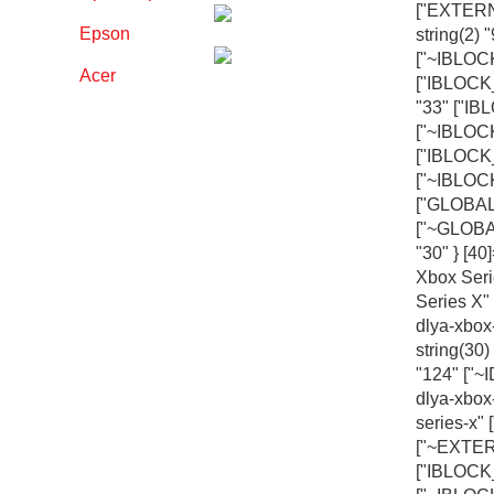
["EXTERN
Epson
string(2)
["~IBLOCK
Acer
["IBLOCK_
"33" ["IB
["~IBLOCK
["IBLOCK
["~IBLOC
["GLOBAL_
["~GLOBAL
"30" } [40
Xbox Seri
Series X"
dlya-xbo
string(30)
"124" ["~I
dlya-xbox
series-x"
["~EXTERN
["IBLOCK_