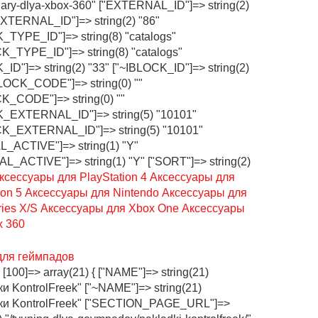
ary-dlya-xbox-360" ["EXTERNAL_ID"]=> string(2)
EXTERNAL_ID"]=> string(2) "86"
_TYPE_ID"]=> string(8) "catalogs"
K_TYPE_ID"]=> string(8) "catalogs"
_ID"]=> string(2) "33" ["~IBLOCK_ID"]=> string(2)
BLOCK_CODE"]=> string(0) ""
K_CODE"]=> string(0) ""
K_EXTERNAL_ID"]=> string(5) "10101"
CK_EXTERNAL_ID"]=> string(5) "10101"
_ACTIVE"]=> string(1) "Y"
L_ACTIVE"]=> string(1) "Y" ["SORT"]=> string(2)
ксессуары для PlayStation 4
Аксессуары для
ion 5
Аксессуары для Nintendo
Аксессуары для
ries X/S
Аксессуары для Xbox One
Аксессуары
x 360
для геймпадов
{ [100]=> array(21) { ["NAME"]=> string(21)
и KontrolFreek" ["~NAME"]=> string(21)
ки KontrolFreek" ["SECTION_PAGE_URL"]=>