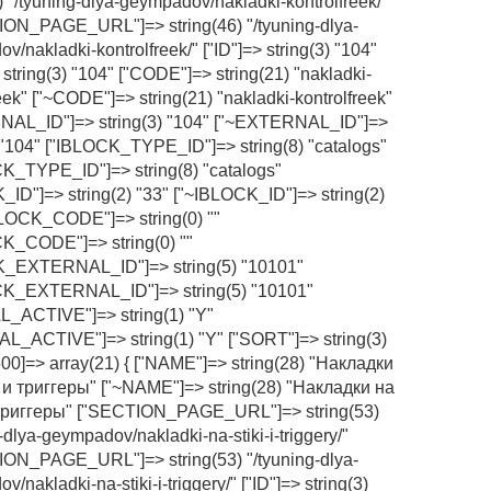
) "/tyuning-dlya-geympadov/nakladki-kontrolfreek/"
ON_PAGE_URL"]=> string(46) "/tyuning-dlya-
/nakladki-kontrolfreek/" ["ID"]=> string(3) "104"
 string(3) "104" ["CODE"]=> string(21) "nakladki-
eek" ["~CODE"]=> string(21) "nakladki-kontrolfreek"
NAL_ID"]=> string(3) "104" ["~EXTERNAL_ID"]=>
) "104" ["IBLOCK_TYPE_ID"]=> string(8) "catalogs"
K_TYPE_ID"]=> string(8) "catalogs"
_ID"]=> string(2) "33" ["~IBLOCK_ID"]=> string(2)
BLOCK_CODE"]=> string(0) ""
K_CODE"]=> string(0) ""
K_EXTERNAL_ID"]=> string(5) "10101"
CK_EXTERNAL_ID"]=> string(5) "10101"
_ACTIVE"]=> string(1) "Y"
L_ACTIVE"]=> string(1) "Y" ["SORT"]=> string(3)
[500]=> array(21) { ["NAME"]=> string(28) "Накладки
 и триггеры" ["~NAME"]=> string(28) "Накладки на
 триггеры" ["SECTION_PAGE_URL"]=> string(53)
-dlya-geympadov/nakladki-na-stiki-i-triggery/"
ON_PAGE_URL"]=> string(53) "/tyuning-dlya-
/nakladki-na-stiki-i-triggery/" ["ID"]=> string(3)