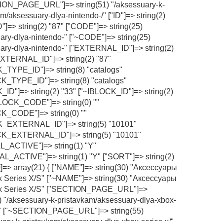
ON_PAGE_URL"]=> string(51) "/aksessuary-k-
m/aksessuary-dlya-nintendo-/" ["ID"]=> string(2)
D"]=> string(2) "87" ["CODE"]=> string(25)
ary-dlya-nintendo-" ["~CODE"]=> string(25)
ary-dlya-nintendo-" ["EXTERNAL_ID"]=> string(2)
EXTERNAL_ID"]=> string(2) "87"
_TYPE_ID"]=> string(8) "catalogs"
K_TYPE_ID"]=> string(8) "catalogs"
_ID"]=> string(2) "33" ["~IBLOCK_ID"]=> string(2)
BLOCK_CODE"]=> string(0) ""
K_CODE"]=> string(0) ""
K_EXTERNAL_ID"]=> string(5) "10101"
CK_EXTERNAL_ID"]=> string(5) "10101"
_ACTIVE"]=> string(1) "Y"
L_ACTIVE"]=> string(1) "Y" ["SORT"]=> string(2)
40]=> array(21) { ["NAME"]=> string(30) "Аксессуары
 Series X/S" ["~NAME"]=> string(30) "Аксессуары
x Series X/S" ["SECTION_PAGE_URL"]=>
5) "/aksessuary-k-pristavkam/aksessuary-dlya-xbox-
/" ["~SECTION_PAGE_URL"]=> string(55)