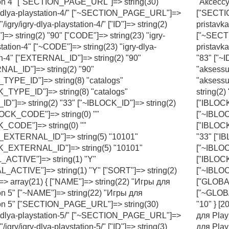
ion 4" ["SECTION_PAGE_URL"]=> string(30)
"Аксессу
ry-dlya-playstation-4/" ["~SECTION_PAGE_URL"]=>
["SECTIO
"/igry/igry-dlya-playstation-4/" ["ID"]=> string(2)
pristavk
"]=> string(2) "90" ["CODE"]=> string(23) "igry-
["~SECTI
tation-4" ["~CODE"]=> string(23) "igry-dlya-
pristavka
on-4" ["EXTERNAL_ID"]=> string(2) "90"
"83" ["~I
AL_ID"]=> string(2) "90"
"aksessu
TYPE_ID"]=> string(8) "catalogs"
"aksessu
_TYPE_ID"]=> string(8) "catalogs"
string(2
ID"]=> string(2) "33" ["~IBLOCK_ID"]=> string(2)
["IBLOCK
LOCK_CODE"]=> string(0) ""
["~IBLOC
_CODE"]=> string(0) ""
["IBLOCK
_EXTERNAL_ID"]=> string(5) "10101"
"33" ["I
K_EXTERNAL_ID"]=> string(5) "10101"
["~IBLOC
ACTIVE"]=> string(1) "Y"
["IBLOC
_ACTIVE"]=> string(1) "Y" ["SORT"]=> string(2)
["~IBLO
]=> array(21) { ["NAME"]=> string(22) "Игры для
["GLOBAL
on 5" ["~NAME"]=> string(22) "Игры для
["~GLOBA
ion 5" ["SECTION_PAGE_URL"]=> string(30)
"10" } [
ry-dlya-playstation-5/" ["~SECTION_PAGE_URL"]=>
для Play
"/igry/igry-dlya-playstation-5/" ["ID"]=> string(3)
для Play