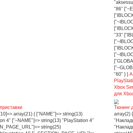
"aksessu
"86" ["~
["IBLOCK
["~IBLOC
["IBLOCK
"33" ["I
["~IBLOC
["IBLOC
["~IBLO
["GLOBAL
["~GLOBA
"60" } }
А
PlayStat
Xbox Se
для Xbo
приставки
Тюнинг 
 [10]=> array(21) { ["NAME"]=> string(13)
array(2) 
ion 4" ["~NAME"]=> string(13) "PlayStation 4"
"Накладк
N_PAGE_URL"]=> string(25)
"Наклад