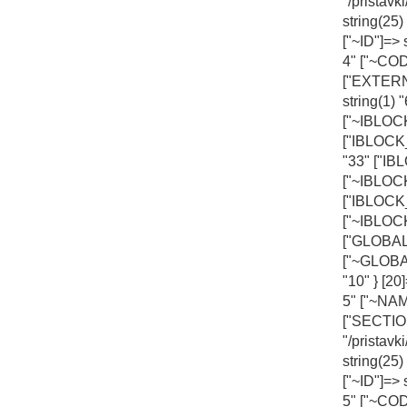
"/pristav
string(25) 
["~ID"]=> 
4" ["~CODE
["EXTERN
string(1)
["~IBLOCK
["IBLOCK_
"33" ["IB
["~IBLOCK
["IBLOCK
["~IBLOC
["GLOBAL_
["~GLOBAL
"10" } [20
5" ["~NAM
["SECTIO
"/pristav
string(25)
["~ID"]=> 
5" ["~CODE