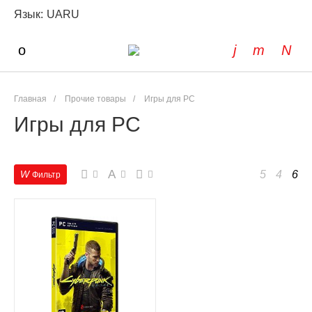
Язык:
UA
RU
Главная
/
Прочие товары
/
Игры для PC
Игры для PC
A