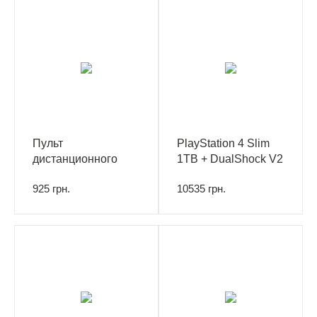
Пульт
PlayStation 4 Slim
дистанционного
1TB + DualShock V2
управления Media
925 грн.
10535 грн.
Remote PS5