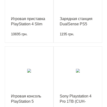
Игровая приставка
Зарядная станция
PlayStation 4 Slim
DualSense PS5
1Tb (Gran Turismo +
10695 грн.
1195 грн.
Horizon Zero Dawn +
Spider Man +
PSPlus 3М)
Игровая консоль
Sony Playstation 4
PlayStation 5
Pro 1TB (CUH-
7216B)