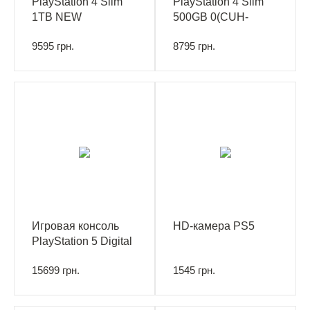
PlayStation 4 Slim
PlayStation 4 Slim
1TB NEW
500GB 0(CUH-
2216A) NEW.
9595 грн.
8795 грн.
Игровая консоль
HD-камера PS5
PlayStation 5 Digital
Edition + Геймпад
15699 грн.
1545 грн.
DualSense