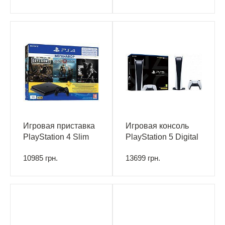
Игровая приставка
Игровая консоль
PlayStation 4 Slim
PlayStation 5 Digital
1Tb (Days Gone +
Edition
10985 грн.
13699 грн.
God Of War + The
Last of Us + PSPlus
3M)