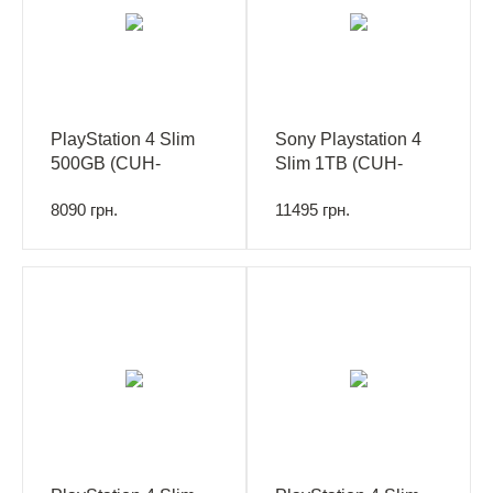
PlayStation 4 Slim
Sony Playstation 4
500GB (CUH-
Slim 1TB (CUH-
2216A)+Fortnite Neo
2208B)+DG+GTA
8090 грн.
11495 грн.
Versa Bundle
V+HZD
CE+FT+PSPlus 3M