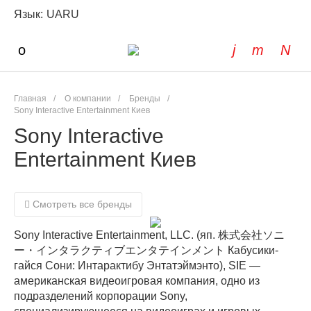
Язык:
UA
RU
Главная
/
О компании
/
Бренды
/
Sony Interactive Entertainment Киев
Sony Interactive
Entertainment Киев
Смотреть все бренды
Sony Interactive Entertainment, LLC. (яп. 株式会社ソニ
ー・インタラクティブエンタテインメント Кабусики-
гайся Сони: Интарактибу Энтатэймэнто), SIE —
американская видеоигровая компания, одно из
подразделений корпорации Sony,