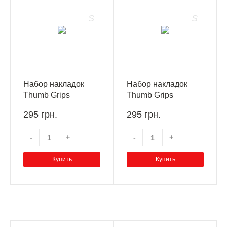
Набор накладок
Набор накладок
Thumb Grips
Thumb Grips
Kontrolfreek Call of
Kontrolfreek Destiny
295 грн.
295 грн.
Duty Infinite Warfare
CQC Signature
S.C.A.R. Xbox
Edition Xbox
-
+
-
+
One/Xbox Series X
One/Xbox Series X
Купить
Купить