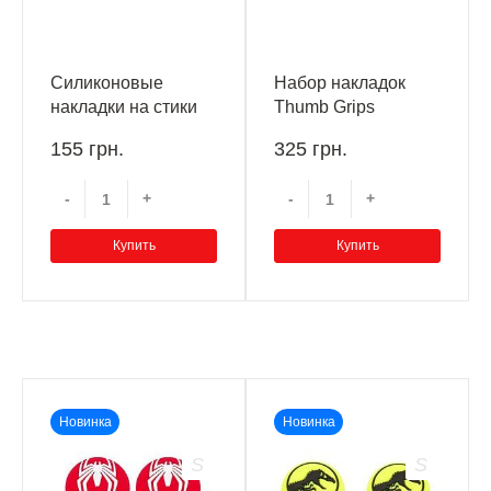
Силиконовые
Набор накладок
накладки на стики
Thumb Grips
геймпадов
Kontrolfreek Inferno
155 грн.
325 грн.
PlayStation, Xbox,
Xbox One/Xbox
Nintendo Switch
Series X
-
+
-
+
(зеленые, 8 шт.)
Купить
Купить
Новинка
Новинка