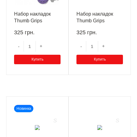
Набор накладок
Набор накладок
Thumb Grips
Thumb Grips
Kontrolfreek Galaxy
Kontrolfreek Galaxy
325 грн.
325 грн.
Purple Xbox
White Xbox
One/Xbox Series X
One/Xbox Series X
-
+
-
+
Купить
Купить
Новинка