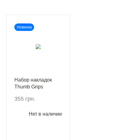
Новинка
Набор накладок
Thumb Grips
Kontrolfreek Six
355 грн.
Siege: Black Ice
Xbox One/Xbox
Нет в наличии
Series X