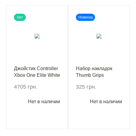
Хит
Новинка
Джойстик Controller
Набор накладок
Xbox One Elite White
Thumb Grips
(Xbox One)
Kontrolfreek Call of
4705 грн.
325 грн.
Duty: Vanguard Xbox
One/Xbox Series X
Нет в наличии
Нет в наличии