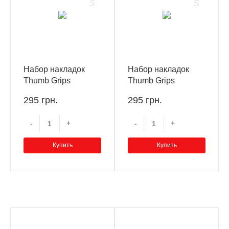
Набор накладок
Набор накладок
Thumb Grips
Thumb Grips
Kontrolfreek Call of
Kontrolfreek Destiny
295 грн.
295 грн.
Duty WWII Xbox
2 CQC Signature
One/Xbox Series X
Edition Xbox
-
+
-
+
One/Xbox Series X
Купить
Купить