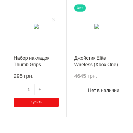
Хит
Набор накладок
Джойстик Elite
Thumb Grips
Wireless (Xbox One)
Kontrolfreek Destiny
295 грн.
4645 грн.
2: Ghost Xbox
One/Xbox Series X
-
+
Нет в наличии
Купить