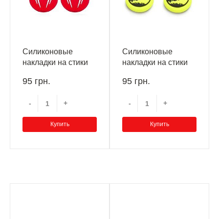
Силиконовые
Силиконовые
накладки на стики
накладки на стики
геймпадов
геймпадов
95 грн.
95 грн.
PlayStation, Xbox
PlayStation, Xbox
(3D spider-man red,
(3D jurassic world, 2
-
+
-
+
2 шт.)
шт.)
Купить
Купить