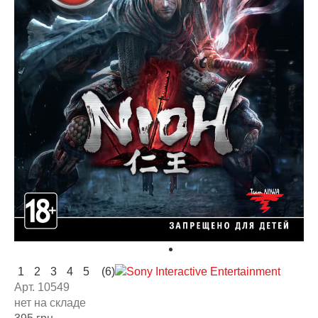
1
2
3
4
5
(6)
Арт. 10549
нет на складе