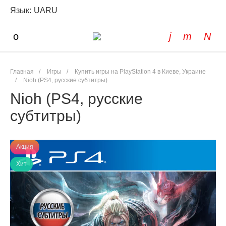
Язык:
UA
RU
Главная
/
Игры
/
Купить игры на PlayStation 4 в Киеве, Украине
/
Nioh (PS4, русские субтитры)
Nioh (PS4, русские
субтитры)
Акция
Хит