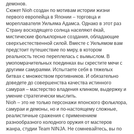
демонов.
Сюжет Nioh создан по мотивам истории жизни
первого европейца в Японии – торговца и
мореплавателя Уильяма Адамса. Однако в этот раз
Страну восходящего солнца населяют ёкай,
мистические фольклорные создания, обладающие
сверхъестественной силой. Вместе с Уильямом вам
предстоит путешествие по миру, в котором
реальность тесно переплелась с вымыслом. В
умопомрачительных поединках вы скрестите мечи с
другими самураями. Испытаете себя в тяжелых
битвах с множеством противников. И обязательно
доведете до совершенства качества истинного
самурая – мастерство владения клинком, выдержку и
умение стратегически мыслить.
Nioh – это не только персонажи японского фольклора,
самураи и демоны, но и по-настоящему сложные,
реалистичные сражения с применением
разнообразного холодного оружия от мастеров
жанра, студии Team NINJA. Не сомневайтесь, вы по