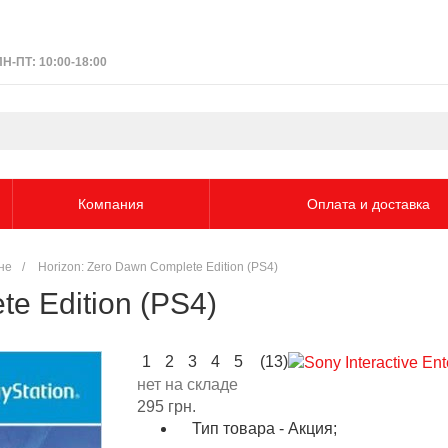
ПН-ПТ: 10:00-18:00
Компания
Оплата и доставка
ине
/
Horizon: Zero Dawn Complete Edition (PS4)
te Edition (PS4)
1
2
3
4
5
(13)
нет на складе
295 грн.
Тип товара - Акция;