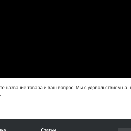
е название товара и ваш вопрос. Мы с удовольствием на н
.
вка
Статьи