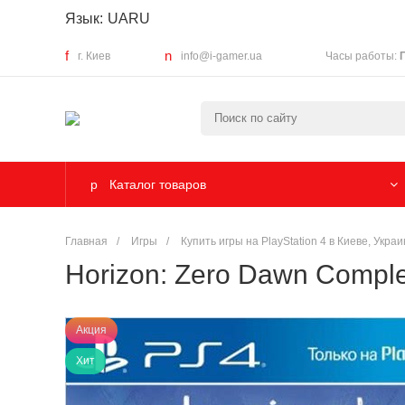
Язык:
UA
RU
г. Киев
info@i-gamer.ua
Часы работы:
Каталог товаров
Главная
/
Игры
/
Купить игры на PlayStation 4 в Киеве, Укра
Horizon: Zero Dawn Comple
Акция
Хит