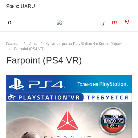
Язык:
UA
RU
Главная
/
Игры
/
Купить игры на PlayStation 4 в Киеве, Украине
/
Farpoint (PS4 VR)
Farpoint (PS4 VR)