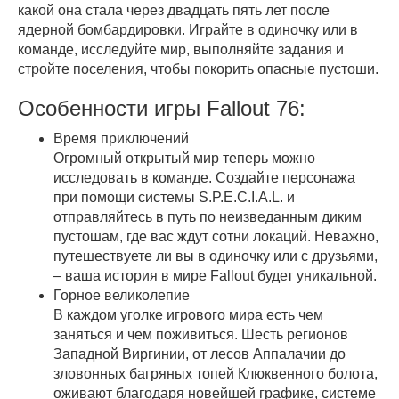
какой она стала через двадцать пять лет после
ядерной бомбардировки. Играйте в одиночку или в
команде, исследуйте мир, выполняйте задания и
стройте поселения, чтобы покорить опасные пустоши.
Особенности игры Fallout 76:
Время приключений
Огромный открытый мир теперь можно
исследовать в команде. Создайте персонажа
при помощи системы S.P.E.C.I.A.L. и
отправляйтесь в путь по неизведанным диким
пустошам, где вас ждут сотни локаций. Неважно,
путешествуете ли вы в одиночку или с друзьями,
– ваша история в мире Fallout будет уникальной.
Горное великолепие
В каждом уголке игрового мира есть чем
заняться и чем поживиться. Шесть регионов
Западной Виргинии, от лесов Аппалачии до
зловонных багряных топей Клюквенного болота,
оживают благодаря новейшей графике, системе