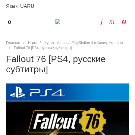
Язык:
UA
RU
Главная
/
Игры
/
Купить игры на PlayStation 4 в Киеве, Украине
/
Fallout 76 [PS4, русские субтитры]
Fallout 76 [PS4, русские
субтитры]