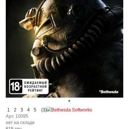
1
2
3
4
5
(3)
Арт. 10095
нет на складе
615 грн.