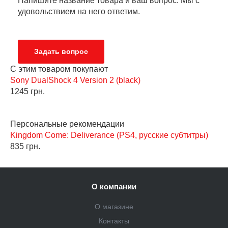
Напишите название товара и ваш вопрос. Мы с
удовольствием на него ответим.
Задать вопрос
C этим товаром покупают
Sony DualShock 4 Version 2 (black)
З
1245 грн.
7
Персональные рекомендации
Kingdom Come: Deliverance (PS4, русские субтитры)
D
835 грн.
6
О компании
О магазине
Контакты