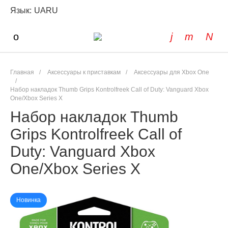
Язык:
UA
RU
Главная
/
Аксессуары к приставкам
/
Аксессуары для Xbox One
/
Набор накладок Thumb Grips Kontrolfreek Call of Duty: Vanguard Xbox
One/Xbox Series X
Набор накладок Thumb
Grips Kontrolfreek Call of
Duty: Vanguard Xbox
One/Xbox Series X
Новинка