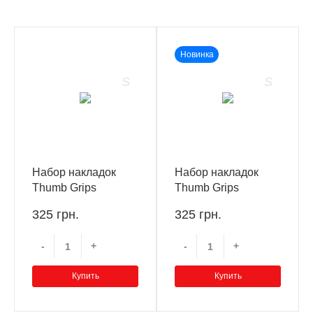
Новинка
Набор накладок
Набор накладок
Thumb Grips
Thumb Grips
Kontrolfreek Destiny
Kontrolfreek Diablo
325 грн.
325 грн.
2 LIGHTFALL
IV Performance
PS4/PS5
PS4/PS5
-
+
-
+
Купить
Купить