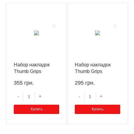
Набор накладок
Набор накладок
Thumb Grips
Thumb Grips
Kontrolfreek Omni
Kontrolfreek TMarTn
355 грн.
295 грн.
Green PS4/PS5
Signature Edition
PS4/PS5
-
+
-
+
Купить
Купить