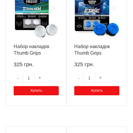
Набор накладок
Набор накладок
Thumb Grips
Thumb Grips
Kontrolfreek CQC
Kontrolfreek Edge
325 грн.
325 грн.
Rush PS4/PS5
PS4/PS5
-
+
-
+
Купить
Купить