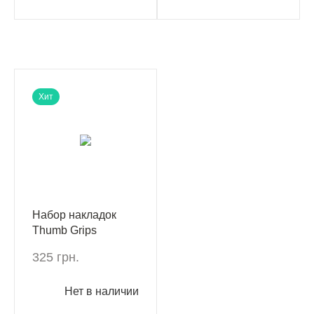
Хит
Набор накладок
Thumb Grips
Kontrolfreek Call of
325 грн.
Duty: Warzone
PS4/PS5
Нет в наличии