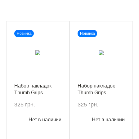
Новинка
Новинка
Набор накладок
Набор накладок
Thumb Grips
Thumb Grips
Kontrolfreek Six
Kontrolfreek Call of
325 грн.
325 грн.
Siege: Black Ice
Duty: Modern
PS4/PS5
Warfare III
Нет в наличии
Нет в наличии
Performance
Thumbsticks
PS4/PS5