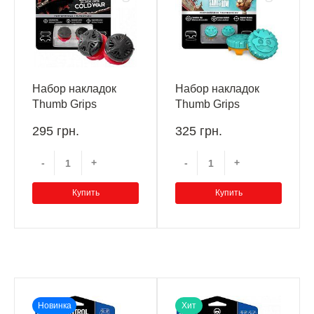
Набор накладок
Набор накладок
Thumb Grips
Thumb Grips
Kontrolfreek Call of
Kontrolfreek Saints
295 грн.
325 грн.
Duty: Black Ops Cold
Row PS4/PS5
War PS4/PS5
-
+
-
+
Купить
Купить
Новинка
Хит