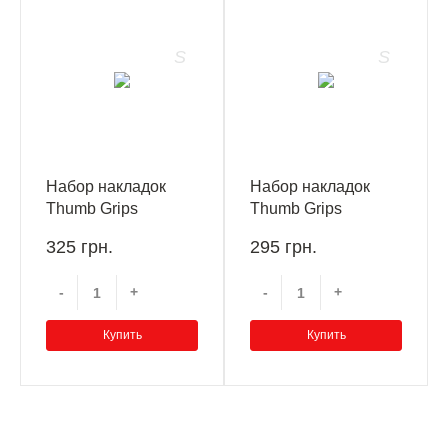
Набор накладок
Набор накладок
Thumb Grips
Thumb Grips
Kontrolfreek Inferno
Kontrolfreek Omni
325 грн.
295 грн.
PS4/PS5
Red PS4/PS5
-
+
-
+
Купить
Купить