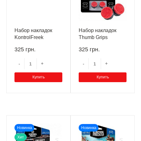
Набор накладок
Набор накладок
KontrolFreek
Thumb Grips
Thumbsticks for First
Kontrolfreek Call of
325 грн.
325 грн.
Person Shooters
Duty: Vanguard
Inferno Edition
PS4/PS5
-
+
-
+
PS4/PS5
Купить
Купить
Новинка
Новинка
Хит