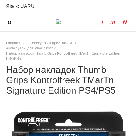
Язык:
UA
RU
Главная
/
Аксессуары к приставкам
/
Аксессуары для PlayStation 4
/
Набор накладок Thumb Grips Kontrolfreek TMarTn Signature Edition
PS4/PS5
Набор накладок Thumb
Grips Kontrolfreek TMarTn
Signature Edition PS4/PS5