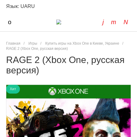
Язык:
UA
RU
Главная
/
Игры
/
Купить игры на Xbox One в Киеве, Украине
/
RAGE 2 (Xbox One, русская версия)
RAGE 2 (Xbox One, русская
версия)
Хит