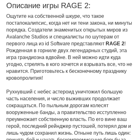
Описание игры RAGE 2:
Ощутите на собственной шкуре, что такое
постапокалипсис, когда нет ни тени закона, ни минуты
порядка. Создатели знаменитых открытых миров из
Avalanche Studios и специалисты по шутерам от
первого лица из id Software представляют
RAGE 2
!
Рожденная в горниле двух легендарных студий, эта
игра грандиозна вдвойне. В ней можно идти куда
угодно, стрелять в кого хочется и взрывать все, что не
нравится. Приготовьтесь к бесконечному празднику
кровопролития!
Рухнувший с небес астероид уничтожил большую
часть населения, и число выживших продолжает
сокращаться. По пыльным дорогам колесят
вооруженные банды, а правительство исступленно
преумножает собственную власть. По его вине ваш
герой, последний рейнджер пустошей, потерял дом и
лишь чудом сохранил жизнь. Отныне путь лишь один:
принять бой и начать бескомпромиссную борьбу за