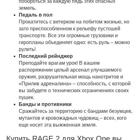
побороться за каждую пядь этих опасных
земель.
Педаль в пол
Прокатитесь с ветерком на побитом жизнью, но
зато приспособленном к рельефу пустошей
транспорте. Все эти огромные грузовики и
гиропланы объединяет одно: есть руль – можно
рулить!
Последний рейнджер
Преподайте врагам урок! В вашем
распоряжении целый арсенал улучшаемого
оружия, разрушительная мощь нанотритов и
«Прилив адреналина» – способность, с которой
вы забудете о технических ограничениях своих
пушек.
Банды и противники
Сражайтесь за территорию с бандами безумцев,
мутантов и кровожадных чудовищ – всех, кого
еще носит эта выжженная земля.
Купить RAGE 2 для Xbox One вы