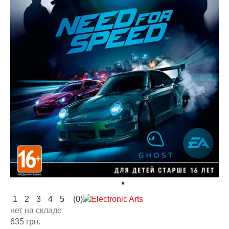
1
2
3
4
5
(0)
нет на складе
635 грн.