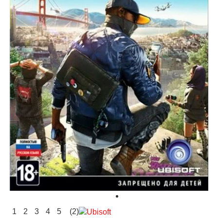
1
2
3
4
5
(2)