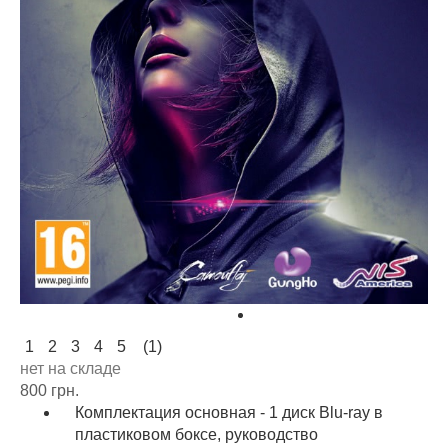
1
2
3
4
5
(1)
нет на складе
800 грн.
Комплектация основная - 1 диск Blu-ray в
пластиковом боксе, руководство