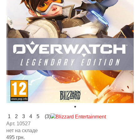
1
2
3
4
5
(3)
Арт. 10527
нет на складе
495 грн.