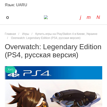
Язык:
UA
RU
Главная
/
Игры
/
Купить игры на PlayStation 4 в Киеве, Украине
/
Overwatch: Legendary Edition (PS4, русская версия)
Overwatch: Legendary Edition
(PS4, русская версия)
Хит