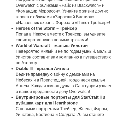
Overwatch с обликами «Райс из Blackwatch» и
«Командир Моррисон». Узнайте о жизни других
героев с обликами «Заросший Бастион»,
«Начальник охраны Фарра» и «Пилот Трейсер»!
Heroes of the Storm – Трейсер
Попав в Нексус вместе с Трейсер, вы удивите
своих противников новыми трюками!
World of Warcraft – малыш Уинстон
Невероятно милый и не по годам умный, малыш
Уинстон составит вам компанию в путешествиях
по Азероту.
Diablo III – крылья Ангела
Ведите праведную войну с демонами на
Небесах и в Преисподней, гордо неся крылья
Ангела. Каждая живая душа в Санктуарии узнает
о вашей преданности делу Overwatch!
Внутриигровые портреты для StarCraft II и
рубашка карт для Hearthstone
С новыми портретами Трейсер, Жнеца, Фарры,
Уинстона, Бастиона и Солдата-76 вы станете