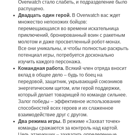
Overwatch стало слабеть, и подразделение было
распущено.
Двадцать один герой.
В Overwatch вас ждет
множество непохожих бойцов:
перемещающаяся во времени искательница
приключений, бронированный воин с ракетным
молотом и даже просветленный робот-монах.
Все они уникальны, и чтобы полностью раскрыть
потенциал игры, потребуется досконально
изучить каждого персонажа.
Командная работа.
Всякий член отряда вносит
вклад в общее дело – будь то боец на
передовой, защитник, укрывающий союзников
энергетическим щитом, или герой поддержки,
который делает товарищей по команде сильнее.
Залог победы – эффективное использование
способностей всех героев и их слаженное
взаимодействие друг с другом.
Два режима игры.
В режиме «Захват точек»
команды сражаются за контроль над картой.
Цель атакующих – захватить определенные