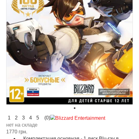
1
2
3
4
5
(0)
нет на складе
1770 грн.
Комплектация основная - 1 диск Blu-ray в