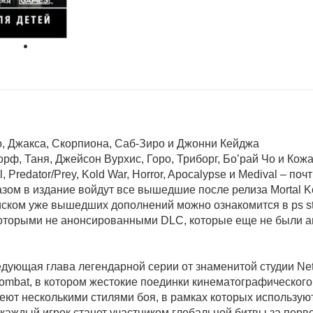
о, Джакса, Скорпиона, Саб-Зиро и Джонни Кейджа
ф, Таня, Джейсон Вурхис, Горо, Триборг, Бо’рай Чо и Кож
, Predator/Prey, Kold War, Horror, Apocalypse и Medival – по
азом в издание войдут все вышедшие после релиза Mortal 
писком уже вышедших дополнений можно ознакомится в ps s
екоторыми не анонсированными DLC, которые еще не были 
ледующая глава легендарной серии от знаменитой студии Ne
 Kombat, в котором жестокие поединки кинематографическо
деют несколькими стилями боя, в рамках которых использу
каждый игрок станет участником глобальной битвы за перве