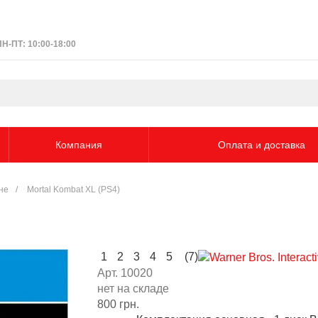
ПН-ПТ: 10:00-18:00
Компания
Оплата и доставка
ине
/
Mortal Kombat XL (PS4)
1
2
3
4
5
(7)
Арт. 10020
нет на складе
800 грн.