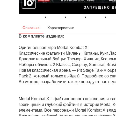
Описание
Характеристики
В комплекте издания:
Оригинальная игра Mortal Kombat X
Классические фаталити Милены, Китаны, Кунг Ла
Дополнительный бойцы: Тремор, Хищник, Ксеномор
Наборы обликов: 2 Klassic, Cosplay, Samurai, Brasil
Новая классическая арена — Pit Stage Таким обр
Pack 2, который только выйдет). Подробнее со с
Возможно, разработчики так же порадуют нас н
Mortal Kombat X – файтинг нового поколения и с
зрелищный и глубокий файтинг в истории Mortal
элементами. Все персонажи Mortal Kombat X вла
Благодаря глубокой интеграции сетевых функций 