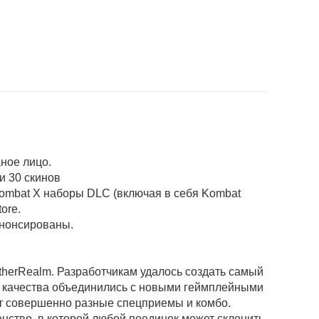
аное лицо.
чти 30 скинов
Kombat X наборы DLC (включая в себя Kombat
tore.
анонсированы.
therRealm. Разработчикам удалось создать самый
го качества объединились с новыми геймплейными
ют совершенно разные спецприемы и комбо.
нство, в которой любой поединок может склонить