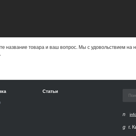
е название товара и ваш вопрос. Мы с удовольствием на н
.
вка
Статьи
и
inf
г. 