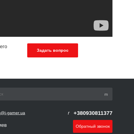
его
Задать вопрос
+380930811377
o@i-gamer.ua
Киев
Обратный звонок