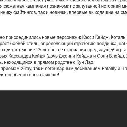
я сюжетная кампания познакомит с запутанной историей м
ннику файтингов, так и новички, впервые выходящие на см
но присоединились новые персонажи: Кэсси Кейдж, Коталь К
ирает боевой стиль, определяющий стратегию поединка, на
ходят в течение 25 лет после окончания предыдущей игры 
рых Кассандра Кейдж (дочь Джонни Кейджа и Сони Блейд), 
ь, находящийся в прямом родстве с Кун Лао.
приемам X-ray, так и легендарным добиваниям Fatality и Br
дят особенно впечатляюще!