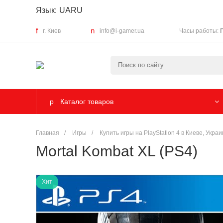
Язык:
UA
RU
г. Киев
info@i-gamer.ua
Часы работы:
Каталог товаров
Главная
/
Игры
/
Купить игры на PlayStation 4 в Киеве, Укра
Mortal Kombat XL (PS4)
Хит