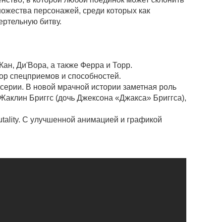
ножества персонажей, среди которых как
ертельную битву.
ан, Ди'Вора, а также Ферра и Торр.
бор спецприемов и способностей.
серии. В новой мрачной истории заметная роль
Жаклин Бриггс (дочь Джексона «Джакса» Бриггса),
utality. С улучшенной анимацией и графикой