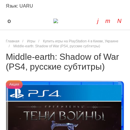
Язык:
UA
RU
Главная
/
Игры
/
Купить игры на PlayStation 4 в Киеве, Украине
/
Middle-earth: Shadow of War (PS4, русские субтитры)
Middle-earth: Shadow of War
(PS4, русские субтитры)
Акция