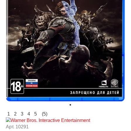
1
2
3
4
5
(5)
Арт. 10291