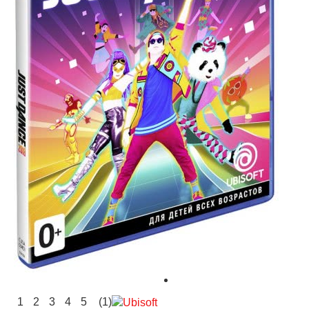
1
2
3
4
5
(1)