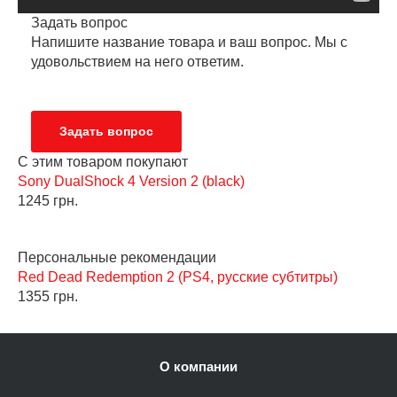
Задать вопрос
Напишите название товара и ваш вопрос. Мы с
удовольствием на него ответим.
Задать вопрос
C этим товаром покупают
Sony DualShock 4 Version 2 (black)
З
1245 грн.
7
Персональные рекомендации
Red Dead Redemption 2 (PS4, русские субтитры)
B
1355 грн.
1
О компании