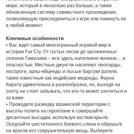
мире, который в несколько раз больше, а также
обновленную систему совместного прохождения,
позволяющую присоединиться к игре или покинуть ее
в любой момент.
Ключевые особенности
• Вас ждет самый многогранный игровой мир в
истории Far Cry. От густых лесов до заснеженных
склонов Гималаев – все здесь наполнено жизнью… и
опасностью. Местные джунгли населяют леопарды,
носороги, орлы-яйцееды и лысые барсуки ратели,
также известные как индийские медоеды. Фауна
Кирата удивительна и разнообразна, но, выходя на
охоту, не стоит забывать, что кто-то может охотиться и
за вами.
• Проводите разведку вражеской территории с
высоты полета на гироплане и совершайте
десантные высадки, используя костюм-крыло.
Оседлайте шеститонного боевого слона и обрушьте
на врагов его сокрушительную мощь. Выберите