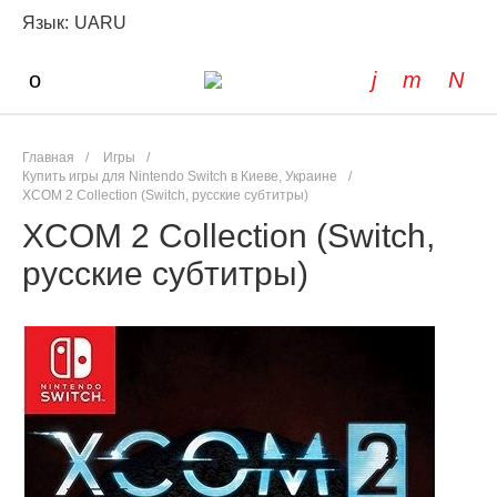
Язык:
UA
RU
Главная
/
Игры
/
Купить игры для Nintendo Switch в Киеве, Украине
/
XCOM 2 Collection (Switch, русские субтитры)
XCOM 2 Collection (Switch,
русские субтитры)