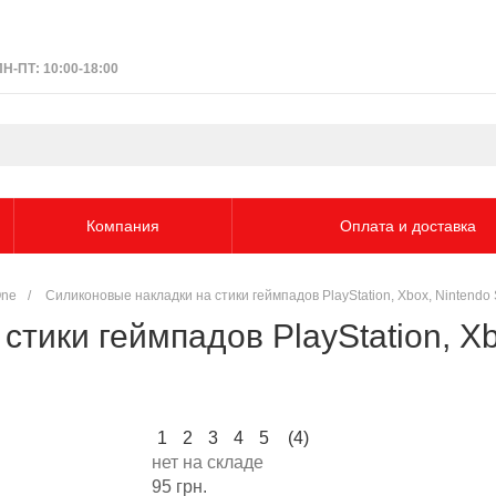
ПН-ПТ: 10:00-18:00
Компания
Оплата и доставка
One
/
Силиконовые накладки на стики геймпадов PlayStation, Xbox, Nintendo 
тики геймпадов PlayStation, Xb
1
2
3
4
5
(4)
нет на складе
95 грн.