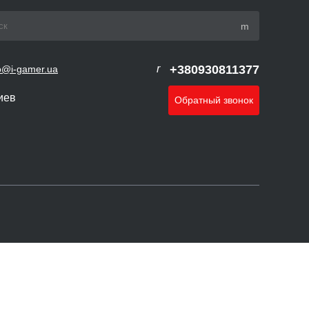
+380930811377
o@i-gamer.ua
Киев
Обратный звонок