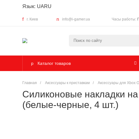
Язык:
UA
RU
г. Киев
info@i-gamer.ua
Часы работы:
Каталог товаров
Главная
/
Аксессуары к приставкам
/
Аксессуары для Xbox 
Силиконовые накладки на с
(белые-черные, 4 шт.)