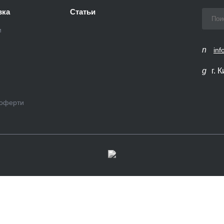
вка
Статьи
и
inf
г. 
 оферти