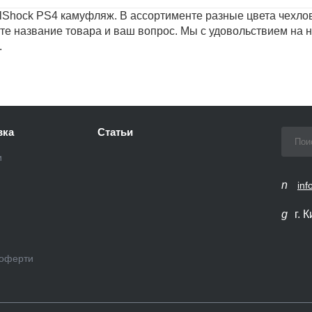
Shock PS4 камуфляж. В ассортименте разные цвета чехлов
е название товара и ваш вопрос. Мы с удовольствием на н
.
вка
Статьи
и
inf
г. 
 оферти