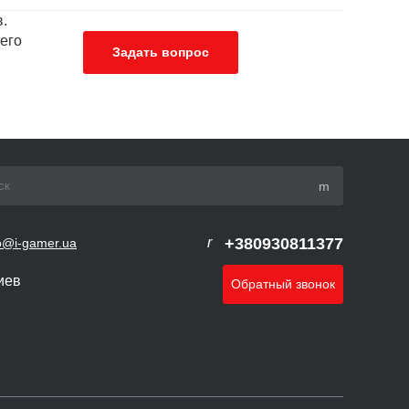
.
его
Задать вопрос
+380930811377
o@i-gamer.ua
Киев
Обратный звонок