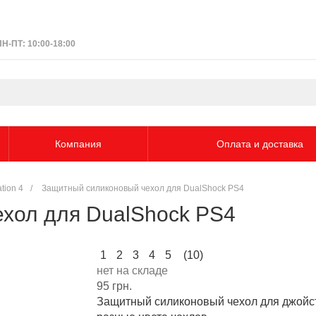
ПН-ПТ: 10:00-18:00
Компания
Оплата и доставка
tion 4
/
Защитный силиконовый чехол для DualShock PS4
хол для DualShock PS4
1
2
3
4
5
(10)
нет на складе
95 грн.
Защитный силиконовый чехол для джойс