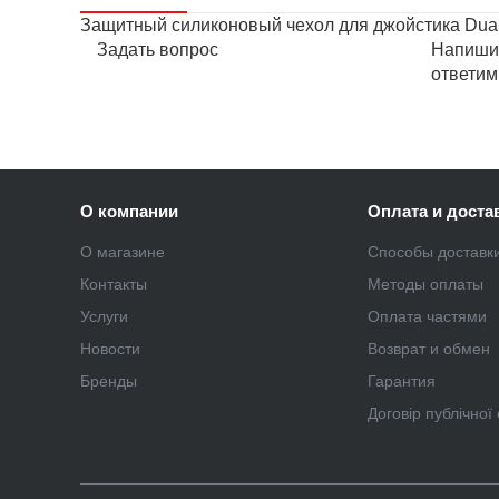
Защитный силиконовый чехол для джойстика Dual
Задать вопрос
Напишит
ответим
О компании
Оплата и доста
О магазине
Способы доставк
Контакты
Методы оплаты
Услуги
Оплата частями
Новости
Возврат и обмен
Бренды
Гарантия
Договір публічної