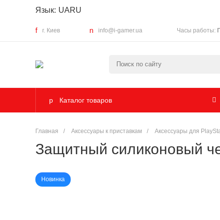
Язык:
UA
RU
г. Киев
info@i-gamer.ua
Часы работы:
Каталог товаров
Главная
/
Аксессуары к приставкам
/
Аксессуары для PlaySta
Защитный силиконовый че
Новинка